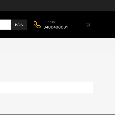
Puhelin:
HAKU
0400408081