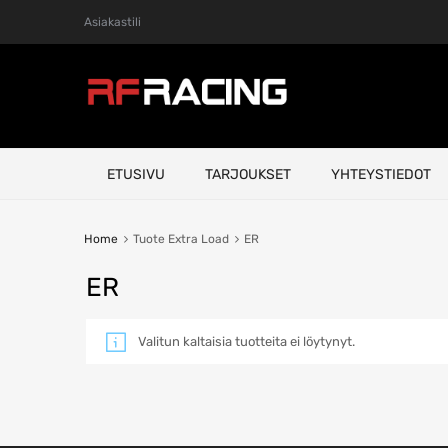
Asiakastili
Skip
ETUSIVU
TARJOUKSET
YHTEYSTIEDOT
to
content
Home
Tuote Extra Load
ER
ER
Valitun kaltaisia tuotteita ei löytynyt.