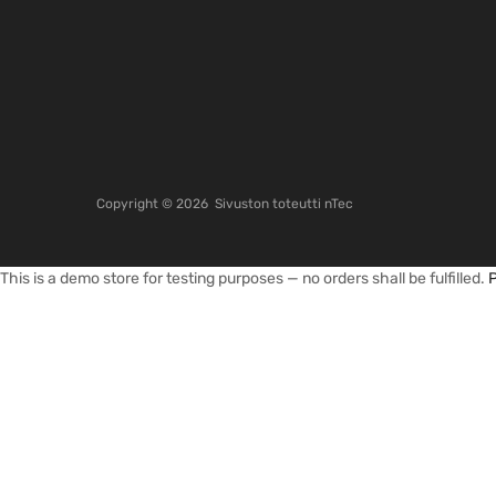
Copyright ©
2026
Sivuston toteutti
nTec
This is a demo store for testing purposes — no orders shall be fulfilled.
P