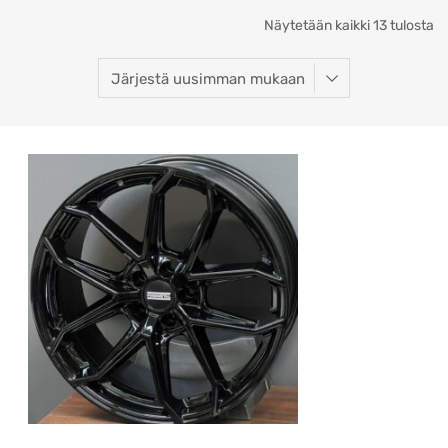
So
Näytetään kaikki 13 tulosta
b
la