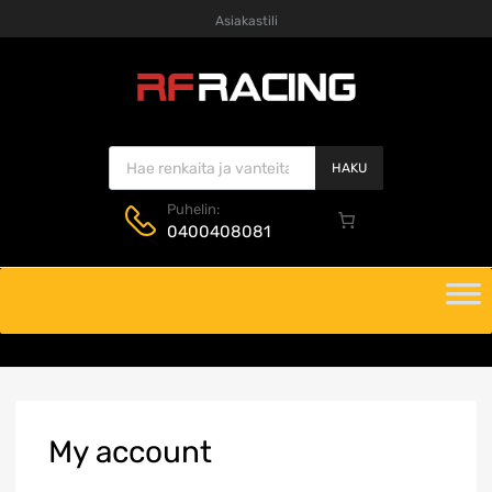
Asiakastili
Products search
HAKU
Puhelin:
0400408081
Skip
to
content
My
account