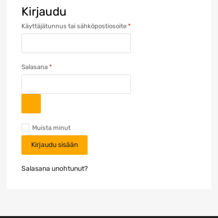
Kirjaudu
Vaaditaan
Käyttäjätunnus tai sähköpostiosoite
*
Vaaditaan
Salasana
*
Muista minut
Kirjaudu sisään
Salasana unohtunut?