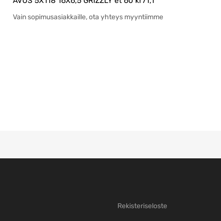
AVUS 5X118 16X6,5 GRIZZLY et 60 kr71,1
Vain sopimusasiakkaille, ota yhteys myyntiimme
Rekisteriseloste