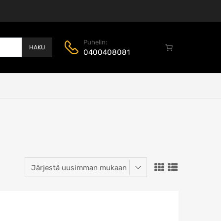
Puhelin:
HAKU
0400408081