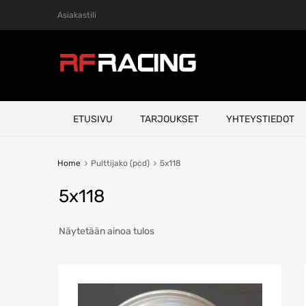
Asiakastili
Skip
ETUSIVU
TARJOUKSET
YHTEYSTIEDOT
to
content
Home
Pulttijako (pcd)
5x118
5x118
Näytetään ainoa tulos