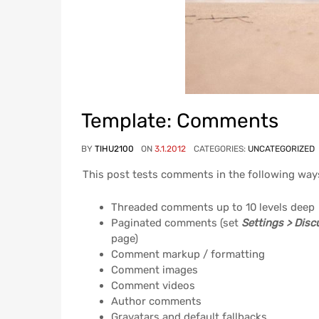
Template: Comments
BY
TIHU2100
ON
3.1.2012
CATEGORIES:
UNCATEGORIZED
This post tests comments in the following way
Threaded comments up to 10 levels deep
Paginated comments (set
Settings > Dis
page)
Comment markup / formatting
Comment images
Comment videos
Author comments
Gravatars and default fallbacks