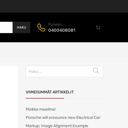
Puhelin:
HAKU
0400408081
Haku:
VIIMEISIMMÄT ARTIKKELIT
Moikka maailma!
Porsche will announce new Electrical Car
Markup: Image Alignment Example