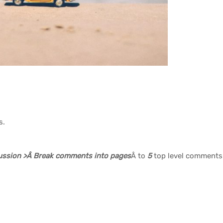
s.
cussion >Â Break comments into pages
Â to
5
top level comments