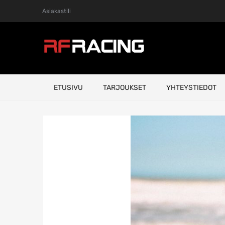
Asiakastili
Skip
ETUSIVU
TARJOUKSET
YHTEYSTIEDOT
to
content