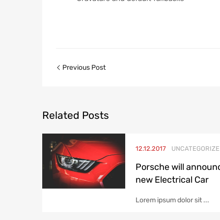
Post
Previous Post
navigation
Related
Posts
12.12.2017
UNCATEGORIZE
Porsche will announ
new Electrical Car
Lorem ipsum dolor sit ...