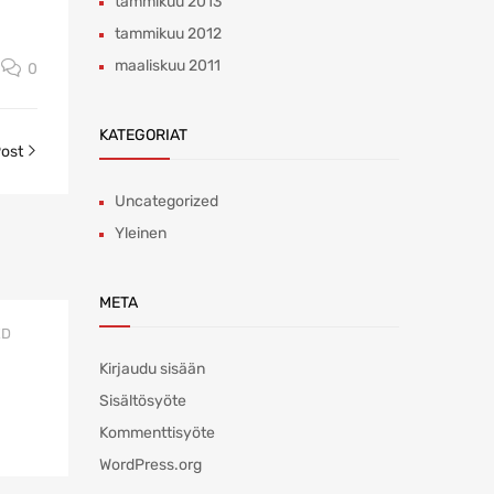
tammikuu 2013
tammikuu 2012
maaliskuu 2011
0
KATEGORIAT
Post
Uncategorized
Yleinen
META
ED
Kirjaudu sisään
Sisältösyöte
Kommenttisyöte
WordPress.org