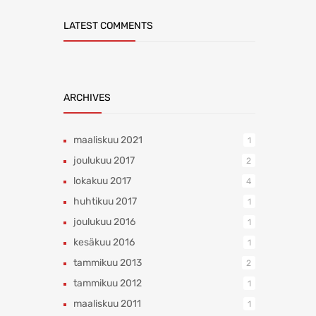
LATEST COMMENTS
ARCHIVES
maaliskuu 2021
1
joulukuu 2017
2
lokakuu 2017
4
huhtikuu 2017
1
joulukuu 2016
1
kesäkuu 2016
1
tammikuu 2013
2
tammikuu 2012
1
maaliskuu 2011
1