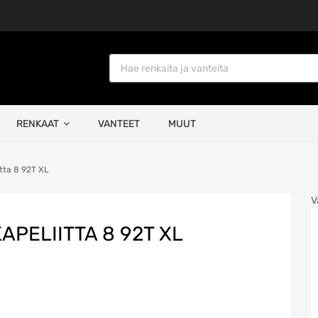
Products search
RENKAAT
VANTEET
MUUT
tta 8 92T XL
V
APELIITTA 8 92T XL