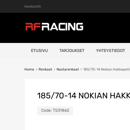
Asiakastili
Skip
ETUSIVU
TARJOUKSET
YHTEYSTIEDOT
to
content
Home
Renkaat
Nastarenkaat
185/70-14 Nokian Hakkapelii
185/70-14 NOKIAN HAKK
Code:
TS31862