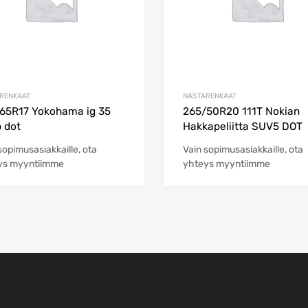
RENKAAT
NASTARENKAAT
65R17 Yokohama ig 35
265/50R20 111T Nokian
 dot
Hakkapeliitta SUV5 DOT
sopimusasiakkaille, ota
Vain sopimusasiakkaille, ota
ys myyntiimme
yhteys myyntiimme