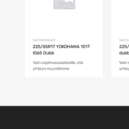
NASTARENKAAT
NASTA
225/55R17 YOKOHAMA 101T
225/
IG65 Dubb
dubb
Vain sopimusasiakkaille, ota
Vain 
yhteys myyntiimme
yhte