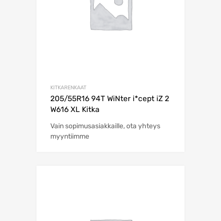
KITKARENKAAT
205/55R16 94T WiNter i*cept iZ 2
W616 XL Kitka
Vain sopimusasiakkaille, ota yhteys
myyntiimme