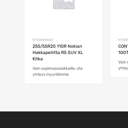
KITKARENKAAT
KITKA
255/55R20 110R Nokian
CONT
Hakkapeliitta R5 SUV XL
100T
Kitka
Vain 
yhte
Vain sopimusasiakkaille, ota
yhteys myyntiimme