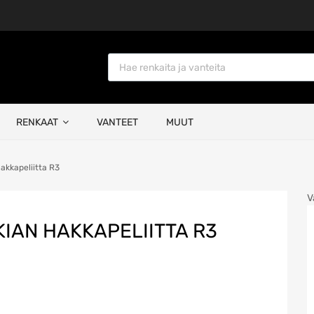
Products search
RENKAAT
VANTEET
MUUT
akkapeliitta R3
V
OKIAN HAKKAPELIITTA R3