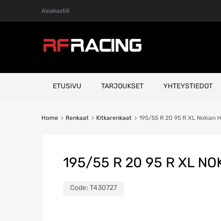
Asiakastili
Skip
ETUSIVU
TARJOUKSET
YHTEYSTIEDOT
to
content
Home
Renkaat
Kitkarenkaat
195/55 R 20 95 R XL Nokian H
195/55 R 20 95 R XL N
Code:
T430727