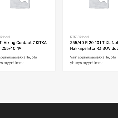
RENKAAT
KITKARENKAAT
I Viking Contact 7 KITKA
255/40 R 20 101 T XL No
 255/40r19
Hakkapeliitta R3 SUV dot
sopimusasiakkaille, ota
Vain sopimusasiakkaille, ota
ys myyntiimme
yhteys myyntiimme