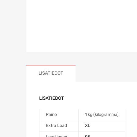
LISÄTIEDOT
LISÄTIEDOT
Paino
1 kg (kilogramma)
Extra Load
XL
Load index
95