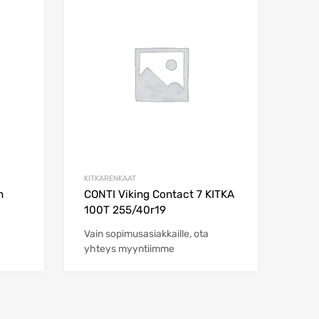
Add to Wishlist
Add to Wishlist
Add to Compare
Add to Compare
KITKARENKAAT
n
CONTI Viking Contact 7 KITKA
100T 255/40r19
Vain sopimusasiakkaille, ota
yhteys myyntiimme