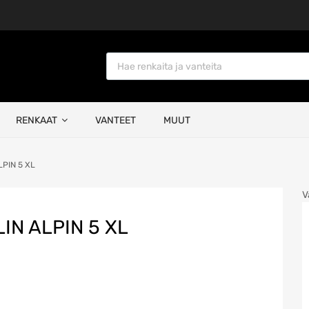
Products search
RENKAAT
VANTEET
MUUT
LPIN 5 XL
V
IN ALPIN 5 XL