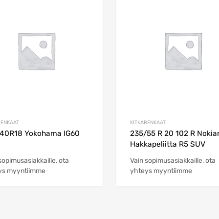
Add to Wishlist
Add to Compare
RENKAAT
KITKARENKAAT
/40R18 Yokohama IG60
235/55 R 20 102 R Nokia
Hakkapeliitta R5 SUV
sopimusasiakkaille, ota
Vain sopimusasiakkaille, ota
ys myyntiimme
yhteys myyntiimme