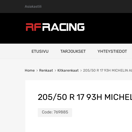
Asiakastili
Skip
ETUSIVU
TARJOUKSET
YHTEYSTIEDOT
to
content
Home
Renkaat
Kitkarenkaat
205/50 R 17 93H MICHELIN A
205/50 R 17 93H MICHEL
Code:
769885