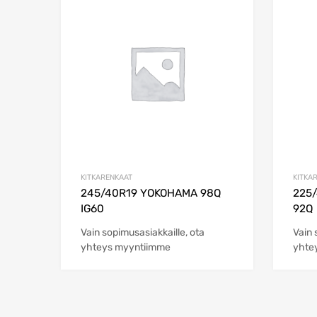
Add to Wishlist
Add to Compare
KITKARENKAAT
KITKA
245/40R19 YOKOHAMA 98Q
225
IG60
92Q
Vain sopimusasiakkaille, ota
Vain 
yhteys myyntiimme
yhte