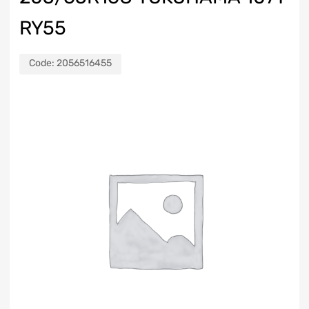
RY55
Code:
2056516455