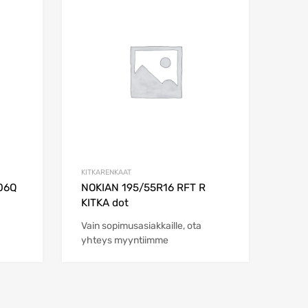
Add to Wishlist
Add to Wishlist
Add to Compare
Add to Compare
KITKARENKAAT
06Q
NOKIAN 195/55R16 RFT R
KITKA dot
Vain sopimusasiakkaille, ota
yhteys myyntiimme