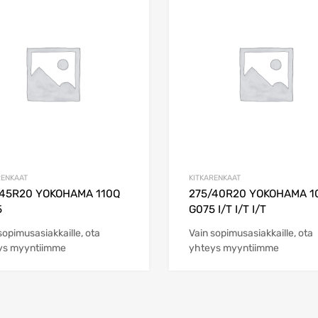
Add to Wishlist
Add to Compare
RENKAAT
KITKARENKAAT
/45R20 YOKOHAMA 110Q
275/40R20 YOKOHAMA 1
5
G075 I/T I/T I/T
sopimusasiakkaille, ota
Vain sopimusasiakkaille, ota
ys myyntiimme
yhteys myyntiimme