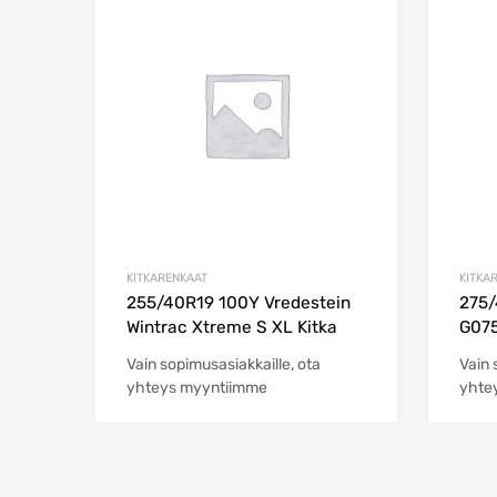
Add to Wishlist
Add to Compare
KITKARENKAAT
KITKA
255/40R19 100Y Vredestein
275
Wintrac Xtreme S XL Kitka
G07
Vain sopimusasiakkaille, ota
Vain 
yhteys myyntiimme
yhte