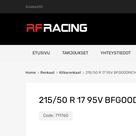
Asiakastili
Skip
ETUSIVU
TARJOUKSET
YHTEYSTIEDOT
to
content
Home
Renkaat
Kitkarenkaat
215/50 R 17 95V BFGOODRIC
215/50 R 17 95V BFGO
Code:
711760