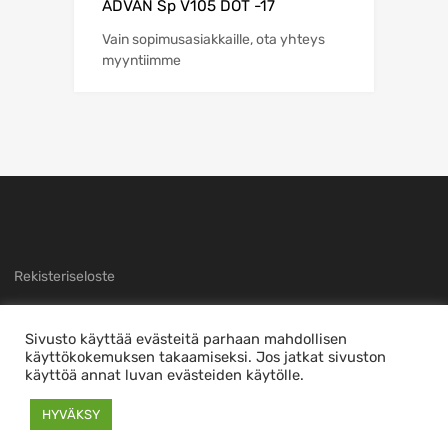
ADVAN Sp V105 DOT -17
Vain sopimusasiakkaille, ota yhteys
myyntiimme
Rekisteriseloste
Sivusto käyttää evästeitä parhaan mahdollisen
käyttökokemuksen takaamiseksi. Jos jatkat sivuston
käyttöä annat luvan evästeiden käytölle.
Copyright ©
2026
Sivuston toteutti
nTec
This is a demo store for testing purposes — no orders shall be fulfilled.
HYVÄKSY
Piilota tämä ilmoitus