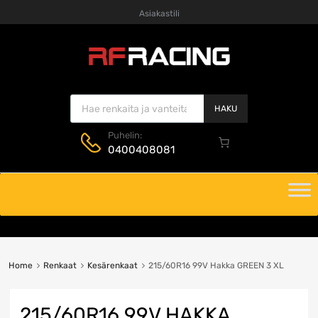
Asiakastili
Products search
HAKU
Puhelin:
0400408081
Skip
to
content
Home
Renkaat
Kesärenkaat
215/60R16 99V Hakka GREEN 3 XL
215/60R16 99V HAKKA