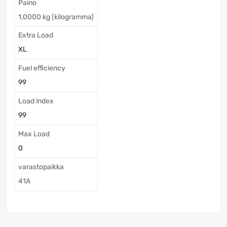
Paino
1,0000 kg (kilogramma)
Extra Load
XL
Fuel efficiency
99
Load index
99
Max Load
0
varastopaikka
41A