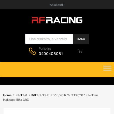
Asiakastili
Products search
HAKU
Puhelin:
0400408081
Skip
to
content
Home
Renkaat
Kitkarenkaat
215/70 R 15 C 109/107 R Nokian
Hakkapeliitta CR3