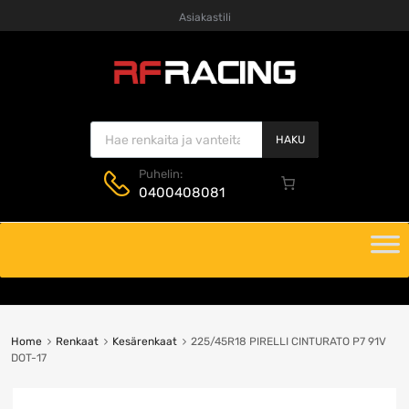
Asiakastili
Products search
HAKU
Puhelin:
0400408081
Skip
to
content
Home
Renkaat
Kesärenkaat
225/45R18 PIRELLI CINTURATO P7 91V
DOT-17