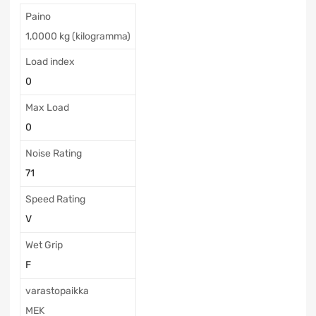
Paino
1,0000 kg (kilogramma)
Load index
0
Max Load
0
Noise Rating
71
Speed Rating
V
Wet Grip
F
varastopaikka
MEK