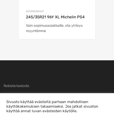
KESÄRENKAAT
245/35R21 96Y XL Michelin PS4
Vain sopimusasiakkaille, ota yhteys
myyntiimme
Rekisteriseloste
Sivusto käyttää evästeitä parhaan mahdollisen
käyttökokemuksen takaamiseksi. Jos jatkat sivuston
käyttöä annat luvan evästeiden käytölle.
Copyright ©
2026
Sivuston toteutti
nTec