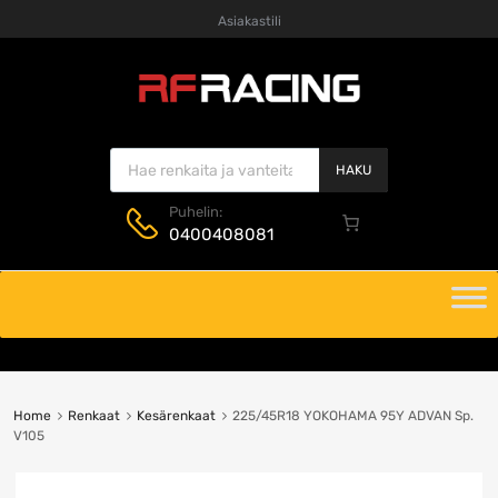
Asiakastili
Products search
HAKU
Puhelin:
0400408081
Skip
to
content
Home
Renkaat
Kesärenkaat
225/45R18 YOKOHAMA 95Y ADVAN Sp.
V105