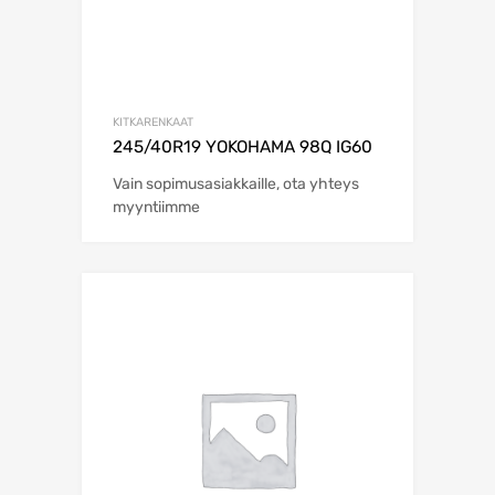
KITKARENKAAT
245/40R19 YOKOHAMA 98Q IG60
Vain sopimusasiakkaille, ota yhteys
myyntiimme