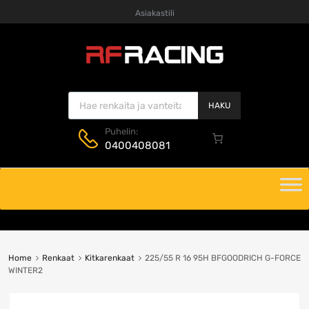
Asiakastili
Products search
HAKU
Puhelin:
0400408081
Skip
to
content
Home
Renkaat
Kitkarenkaat
225/55 R 16 95H BFGOODRICH G-FORCE
WINTER2