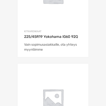
KITKARENKAAT
225/45R19 Yokohama IG60 92Q
Vain sopimusasiakkaille, ota yhteys
myyntiimme