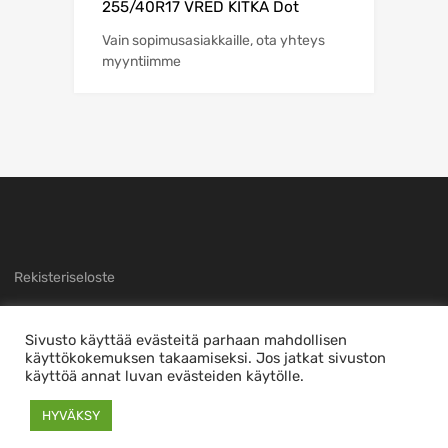
255/40R17 VRED KITKA Dot
Vain sopimusasiakkaille, ota yhteys
myyntiimme
Rekisteriseloste
Sivusto käyttää evästeitä parhaan mahdollisen
käyttökokemuksen takaamiseksi. Jos jatkat sivuston
käyttöä annat luvan evästeiden käytölle.
Copyright ©
2026
Sivuston toteutti
nTec
This is a demo store for testing purposes — no orders shall be fulfilled.
HYVÄKSY
Piilota tämä ilmoitus