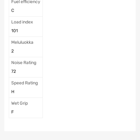
Fuel efficiency
C
Load index
101
Meluluokka
2
Noise Rating
72
Speed Rating
H
Wet Grip
F