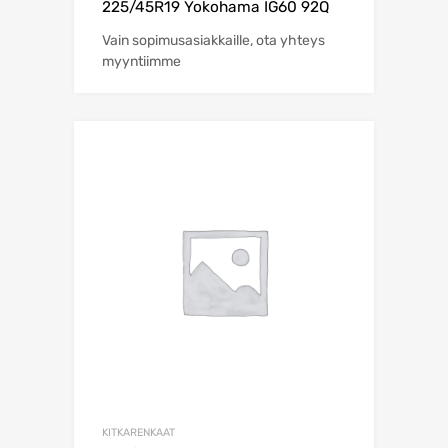
225/45R19 Yokohama IG60 92Q
Vain sopimusasiakkaille, ota yhteys
myyntiimme
KITKARENKAAT