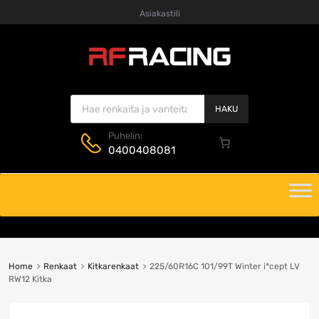
Asiakastili
Products search
HAKU
Puhelin:
0400408081
Skip
to
content
Home
Renkaat
Kitkarenkaat
225/60R16C 101/99T Winter i*cept LV
RW12 Kitka