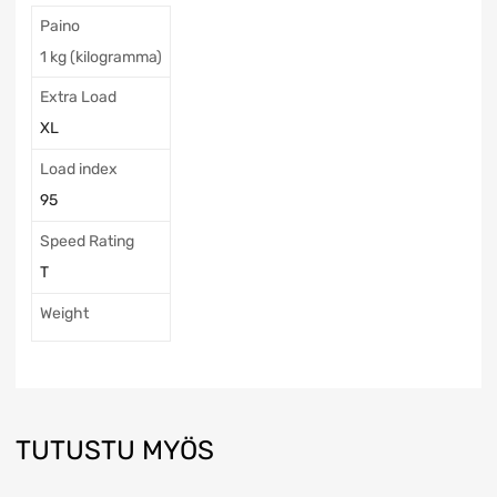
Paino
1 kg (kilogramma)
Extra Load
XL
Load index
95
Speed Rating
T
Weight
TUTUSTU MYÖS