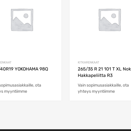
RENKAAT
KITKARENKAAT
/40R19 YOKOHAMA 98Q
265/35 R 21 101 T XL Nok
Hakkapeliitta R3
sopimusasiakkaille, ota
Vain sopimusasiakkaille, ota
ys myyntiimme
yhteys myyntiimme