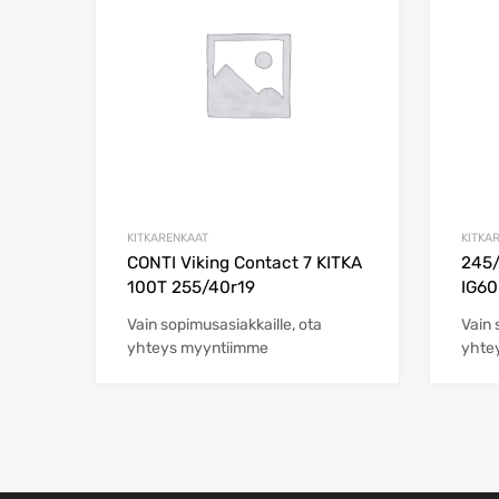
KITKARENKAAT
KITKA
CONTI Viking Contact 7 KITKA
245
100T 255/40r19
IG60
Vain sopimusasiakkaille, ota
Vain 
yhteys myyntiimme
yhte