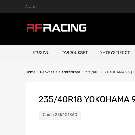
Asiakastili
Skip
ETUSIVU
TARJOUKSET
YHTEYSTIEDOT
to
content
Home
Renkaat
Kitkarenkaat
235/40R18 YOKOHAMA 95Q I
235/40R18 YOKOHAMA 9
Code:
235401860