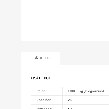
LISÄTIEDOT
LISÄTIEDOT
Paino
1,0000 kg (kilogramma)
Load index
95
Max Load
690