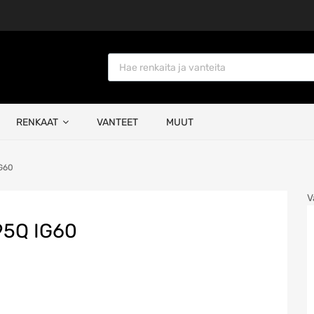
Products search
RENKAAT
VANTEET
MUUT
G60
V
5Q IG60