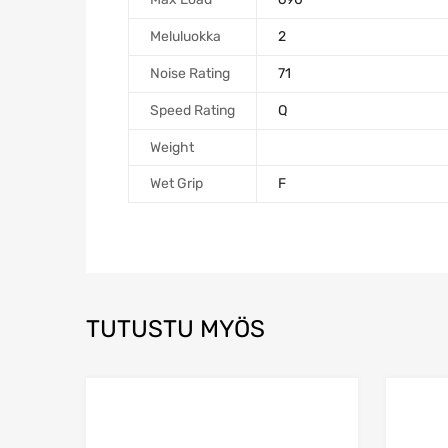
Meluluokka
2
Noise Rating
71
Speed Rating
Q
Weight
Wet Grip
F
TUTUSTU MYÖS
Add to Wishlist
Add to Compare