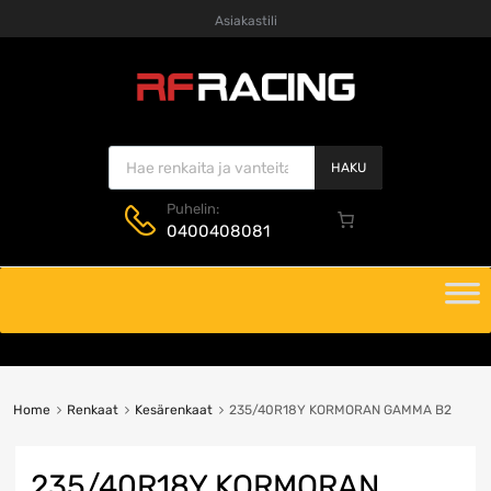
Asiakastili
Products search
HAKU
Puhelin:
0400408081
Skip
to
content
Home
Renkaat
Kesärenkaat
235/40R18Y KORMORAN GAMMA B2
235/40R18Y KORMORAN