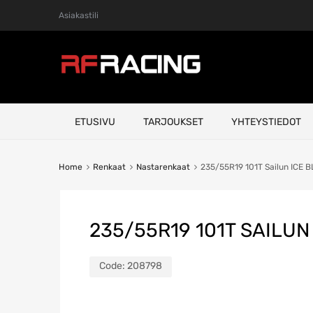
Asiakastili
Skip
ETUSIVU
TARJOUKSET
YHTEYSTIEDOT
to
content
Home
Renkaat
Nastarenkaat
235/55R19 101T Sailun ICE 
235/55R19 101T SAILUN
Code:
208798