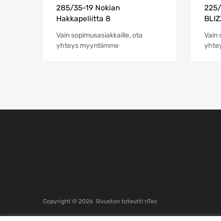
285/35-19 Nokian
225/
Hakkapeliitta 8
BLIZ
Vain sopimusasiakkaille, ota
Vain 
yhteys myyntiimme
yhte
Copyright ©
2026
Sivuston toteutti
nTec