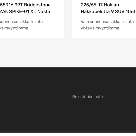
55R16 99T Bridgestone
225/65-17 Nokian
ZAK SPIKE-01 XL Nasta
Hakkapeliitta 9 SUV 106
sopimusasiakkaille, ota
Vain sopimusasiakkaille, ota
ys myyntiimme
yhteys myyntiimme
Rekisteriseloste