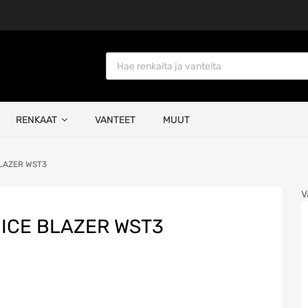
Products search
RENKAAT
VANTEET
MUUT
BLAZER WST3
V
 ICE BLAZER WST3