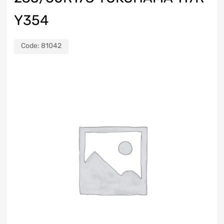
Y354
Code:
81042