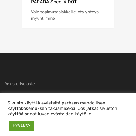
PARADA Spec-X DOT
Vain sopimusasiakkaille, ota yhteys
myyntiimme
Rekisteriseloste
Sivusto käyttää evästeitä parhaan mahdollisen
käyttökokemuksen takaamiseksi. Jos jatkat sivuston
käyttöä annat luvan evästeiden käytölle.
Copyright ©
2026
Sivuston toteutti
nTec
This is a demo store for testing purposes — no orders shall be fulfilled.
HYVÄKSY
Piilota tämä ilmoitus