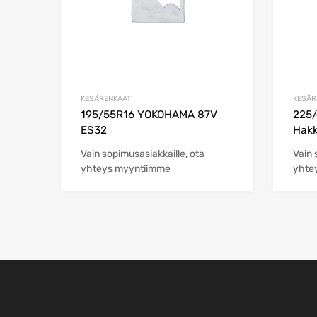
KESÄRENKAAT
KESÄR
195/55R16 YOKOHAMA 87V
225/
ES32
Hakk
Vain sopimusasiakkaille, ota
Vain 
yhteys myyntiimme
yhte