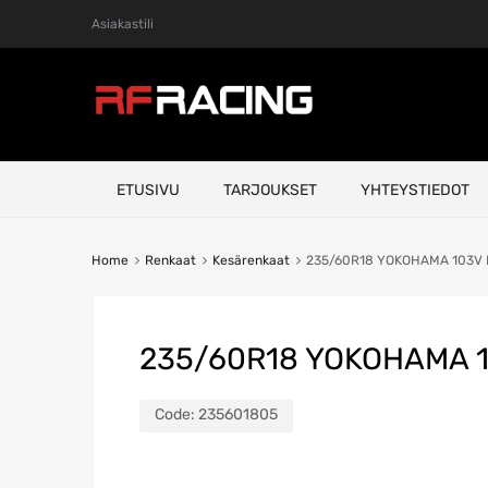
Asiakastili
Skip
ETUSIVU
TARJOUKSET
YHTEYSTIEDOT
to
content
Home
Renkaat
Kesärenkaat
235/60R18 YOKOHAMA 103V 
235/60R18 YOKOHAMA 
Code:
235601805