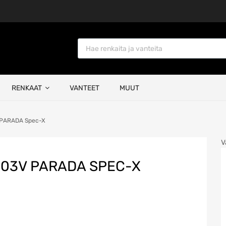
Products search
RENKAAT
VANTEET
MUUT
PARADA Spec-X
V
103V PARADA SPEC-X