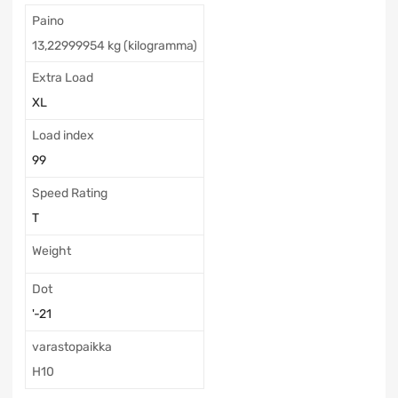
Paino
13,22999954 kg (kilogramma)
Extra Load
XL
Load index
99
Speed Rating
T
Weight
Dot
'-21
varastopaikka
H10