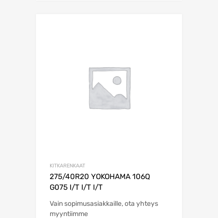
KITKARENKAAT
275/40R20 YOKOHAMA 106Q
G075 I/T I/T I/T
Vain sopimusasiakkaille, ota yhteys
myyntiimme