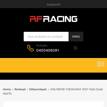
Asiakastili
Products search
HAKU
Puhelin:
0400408081
Skip
to
content
Home
Renkaat
Kitkarenkaat
245/45R18 YOKOHAMA 100T IG65 Dubb
NASTA