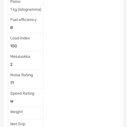
Paino
1 kg (kilogramma)
Fuel efficiency
B
Load index
100
Meluluokka
2
Noise Rating
71
Speed Rating
W
Weight
Wet Grip