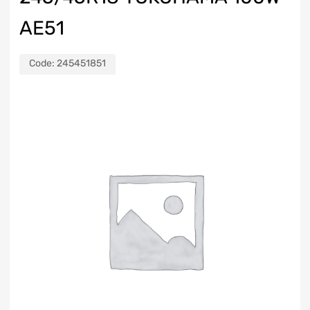
AE51
Code:
245451851