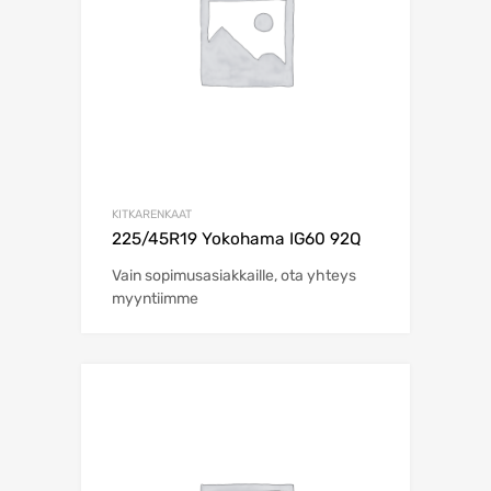
KITKARENKAAT
225/45R19 Yokohama IG60 92Q
Vain sopimusasiakkaille, ota yhteys
myyntiimme