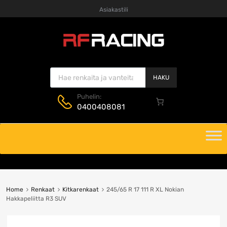
Asiakastili
Products search
HAKU
Puhelin:
0400408081
Skip
to
content
Home
Renkaat
Kitkarenkaat
245/65 R 17 111 R XL Nokian
Hakkapeliitta R3 SUV