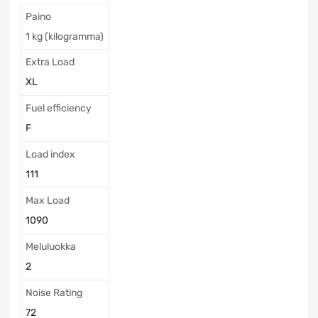
Paino
1 kg (kilogramma)
Extra Load
XL
Fuel efficiency
F
Load index
111
Max Load
1090
Meluluokka
2
Noise Rating
72