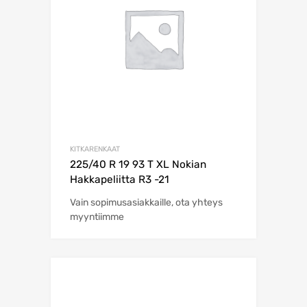
KITKARENKAAT
225/40 R 19 93 T XL Nokian
Hakkapeliitta R3 -21
Vain sopimusasiakkaille, ota yhteys
myyntiimme