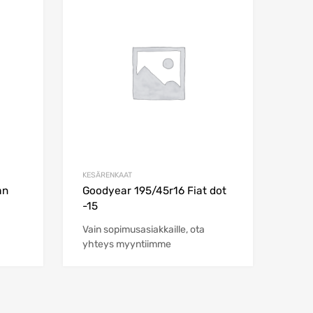
Add to Wishlist
Add to Wishlist
Add to Compare
Add to Compare
KESÄRENKAAT
an
Goodyear 195/45r16 Fiat dot
-15
Vain sopimusasiakkaille, ota
yhteys myyntiimme