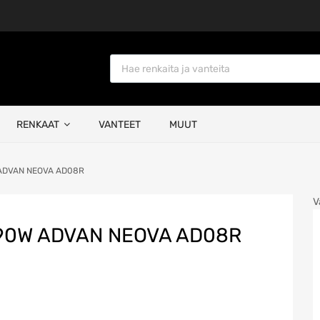
Products search
RENKAAT
VANTEET
MUUT
ADVAN NEOVA AD08R
V
90W ADVAN NEOVA AD08R