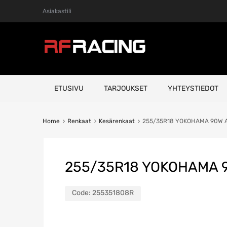
Asiakastili
Skip
ETUSIVU
TARJOUKSET
YHTEYSTIEDOT
to
content
Home
Renkaat
Kesärenkaat
255/35R18 YOKOHAMA 90W 
255/35R18 YOKOHAMA 
Code:
255351808R