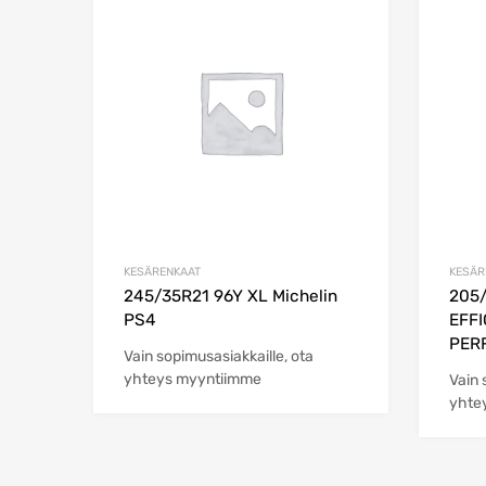
Add to Wishlist
Add to Compare
KESÄRENKAAT
KESÄR
245/35R21 96Y XL Michelin
205/
PS4
EFFI
PER
Vain sopimusasiakkaille, ota
yhteys myyntiimme
Vain 
yhte