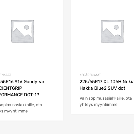
Add to Wishlist
Add to Compare
ENKAAT
KESÄRENKAAT
55R16 91V Goodyear
225/65R17 XL 106H Noki
CIENTGRIP
Hakka Blue2 SUV dot
FORMANCE DOT-19
Vain sopimusasiakkaille, ota
yhteys myyntiimme
sopimusasiakkaille, ota
ys myyntiimme