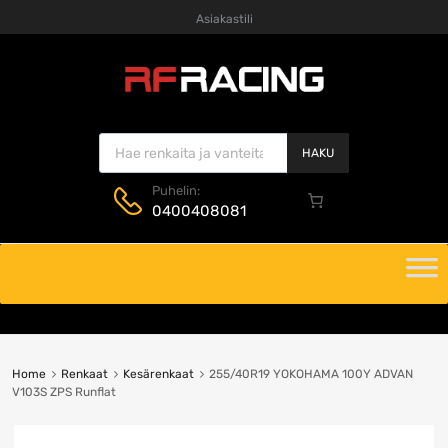
Asiakastili
Products search
HAKU
Puhelin:
0400408081
Skip
to
content
Home
Renkaat
Kesärenkaat
255/40R19 YOKOHAMA 100Y ADVAN
V103S ZPS Runflat