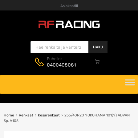
Asiakastili
Products search
HAKU
Puhelin:
0400408081
Skip
to
content
Home
Renkaat
Kesärenkaat
255/40R20 YOKOHAMA 101(Y) ADVAN
Sp. V105