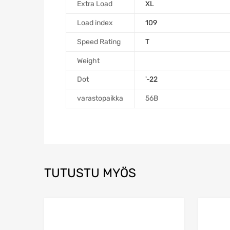
Extra Load
XL
Load index
109
Speed Rating
T
Weight
Dot
'-22
varastopaikka
56B
TUTUSTU MYÖS
Add to Wishlist