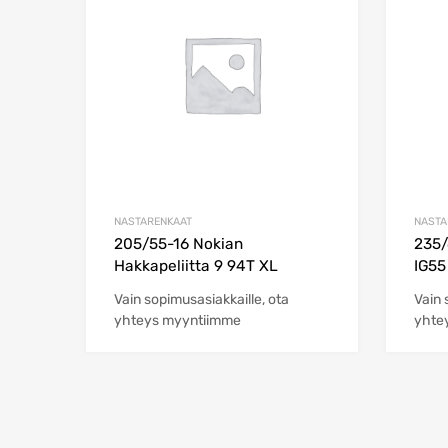
Add to Compare
NASTARENKAAT
NASTA
205/55-16 Nokian
235
Hakkapeliitta 9 94T XL
IG55
Vain sopimusasiakkaille, ota
Vain 
yhteys myyntiimme
yhte