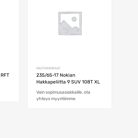
Add to Compare
Add to Compare
NASTARENKAAT
 RFT
235/65-17 Nokian
Hakkapeliitta 9 SUV 108T XL
Vain sopimusasiakkaille, ota
yhteys myyntiimme