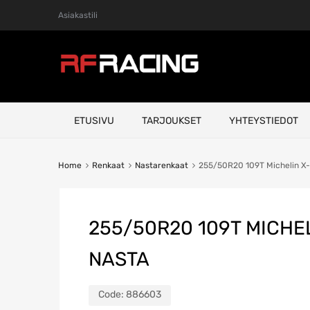
Asiakastili
Skip
ETUSIVU
TARJOUKSET
YHTEYSTIEDOT
to
content
Home
Renkaat
Nastarenkaat
255/50R20 109T Michelin X
255/50R20 109T MICHEL
NASTA
Code:
886603