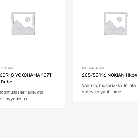
Add to Compare
RENKAAT
NASTARENKAAT
/60R18 YOKOHAMA 107T
205/55R16 NOKIAN Hkp4
 Dubb
Vain sopimusasiakkaille, ota
yhteys myyntiimme
sopimusasiakkaille, ota
ys myyntiimme