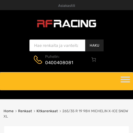
Asiakastili
Products search
HAKU
Puhelin:
0400408081
Skip
to
content
Home
Renkaat
Kitkarenkaat
265/35 R 19 98H MICHELIN X-ICE SNOW
XL