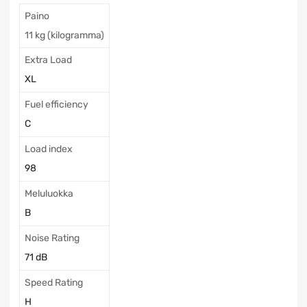
Paino
11 kg (kilogramma)
Extra Load
XL
Fuel efficiency
C
Load index
98
Meluluokka
B
Noise Rating
71 dB
Speed Rating
H