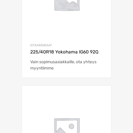
KITKARENKAAT
225/40R18 Yokohama IG60 92Q
Vain sopimusasiakkaille, ota yhteys
myyntiimme