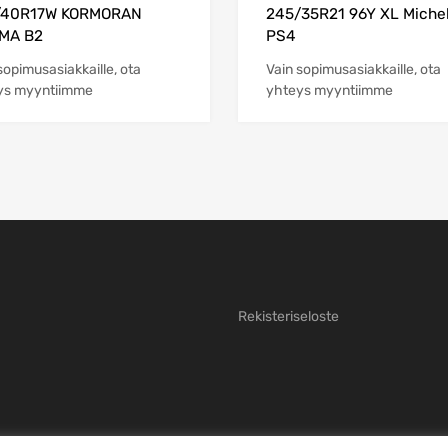
/40R17W KORMORAN
245/35R21 96Y XL Michel
MA B2
PS4
sopimusasiakkaille, ota
Vain sopimusasiakkaille, ota
ys myyntiimme
yhteys myyntiimme
Rekisteriseloste