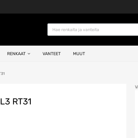
Products search
RENKAAT
VANTEET
MUUT
T31
V
L3 RT31