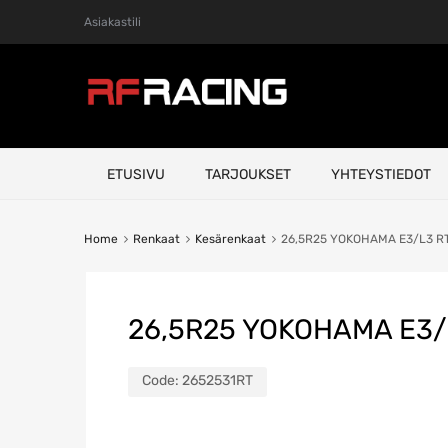
Asiakastili
Skip
ETUSIVU
TARJOUKSET
YHTEYSTIEDOT
to
content
Home
Renkaat
Kesärenkaat
26,5R25 YOKOHAMA E3/L3 R
26,5R25 YOKOHAMA E3/
Code:
2652531RT