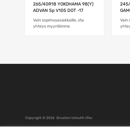
265/40R18 YOKOHAMA 98(Y)
245
ADVAN Sp V105 DOT -17
GAM
Vain sopimusasiakkaille, ota
Vain 
yhteys myyntiimme
yhte
Copyright ©
2026
Sivuston toteutti
nTec