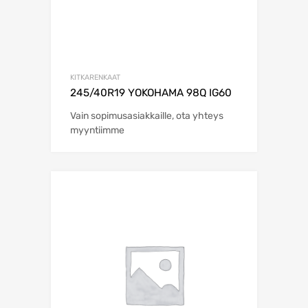
KITKARENKAAT
245/40R19 YOKOHAMA 98Q IG60
Vain sopimusasiakkaille, ota yhteys
myyntiimme