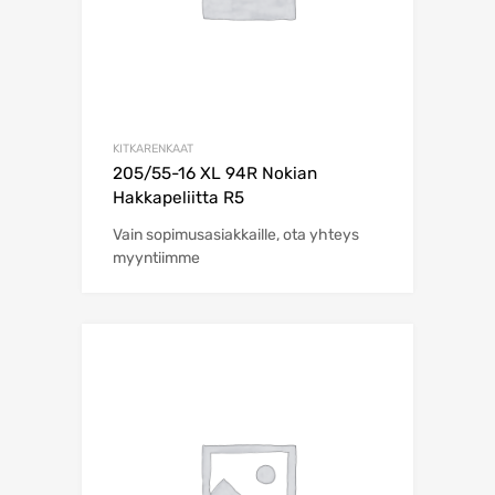
KITKARENKAAT
205/55-16 XL 94R Nokian
Hakkapeliitta R5
Vain sopimusasiakkaille, ota yhteys
myyntiimme