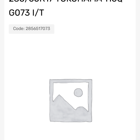
G073 I/T
Code:
2856517073