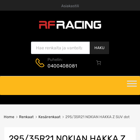
Asiakastili
Products search
HAKU
Puhelin:
0400408081
Skip
to
content
Home
Renkaat
Kesärenkaat
295/35R21 NOKIAN HAKKA Z SUV dot
295/35R21 NOKIAN HAKKA Z