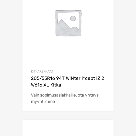
KITKARENKAAT
205/55R16 94T WiNter i*cept iZ 2
W616 XL Kitka
Vain sopimusasiakkaille, ota yhteys
myyntiimme