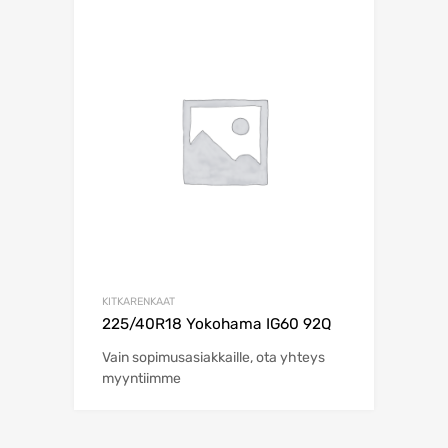
KITKARENKAAT
225/40R18 Yokohama IG60 92Q
Vain sopimusasiakkaille, ota yhteys
myyntiimme