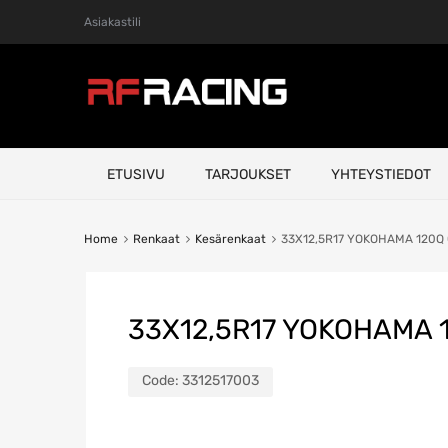
Asiakastili
Skip
ETUSIVU
TARJOUKSET
YHTEYSTIEDOT
to
content
Home
Renkaat
Kesärenkaat
33X12,5R17 YOKOHAMA 120Q
33X12,5R17 YOKOHAMA 
Code:
3312517003