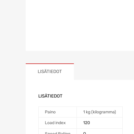
LISÄTIEDOT
LISÄTIEDOT
Paino
1 kg (kilogramma)
Load index
120
Speed Rating
Q