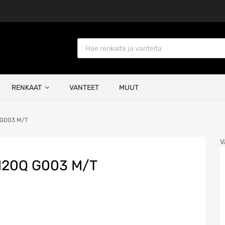
Products search
RENKAAT
VANTEET
MUUT
 G003 M/T
V
120Q G003 M/T