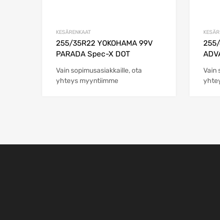
KESÄRENKAAT
KESÄR
255/35R22 YOKOHAMA 99V
255
PARADA Spec-X DOT
ADVA
Vain sopimusasiakkaille, ota
Vain 
yhteys myyntiimme
yhte