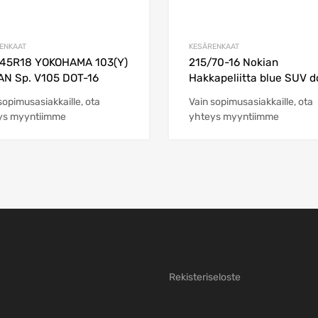
ENKAAT
KESÄRENKAAT
/45R18 YOKOHAMA 103(Y)
215/70-16 Nokian
N Sp. V105 DOT-16
Hakkapeliitta blue SUV d
sopimusasiakkaille, ota
Vain sopimusasiakkaille, ota
ys myyntiimme
yhteys myyntiimme
Rekisteriseloste