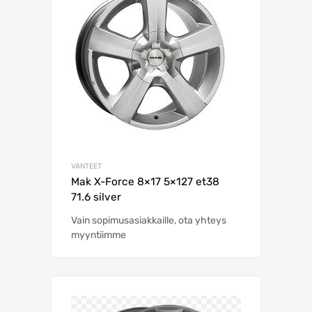
VANTEET
Mak X-Force 8×17 5×127 et38
71.6 silver
Vain sopimusasiakkaille, ota yhteys
myyntiimme