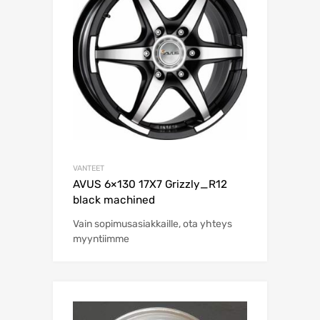
VANTEET
AVUS 6×130 17X7 Grizzly_R12
black machined
Vain sopimusasiakkaille, ota yhteys
myyntiimme