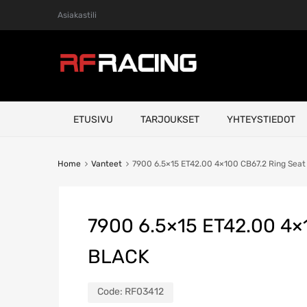
Asiakastili
Skip
ETUSIVU
TARJOUKSET
YHTEYSTIEDOT
to
content
Home
Vanteet
7900 6.5×15 ET42.00 4×100 CB67.2 Ring Sea
7900 6.5×15 ET42.00 4×
BLACK
Code:
RF03412