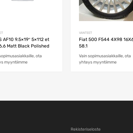
ET
VANTEET
 AF10 9.5×19″ 5×112 et
Fiat 500 F544 4X98 16X
6.6 Matt Black Polished
58.1
sopimusasiakkaille, ota
Vain sopimusasiakkaille, ota
ys myyntiimme
yhteys myyntiimme
Rekisteriseloste