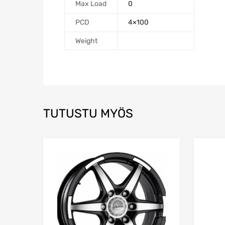
Max Load
0
PCD
4×100
Weight
TUTUSTU MYÖS
Add to Wishlist
Add to Compare