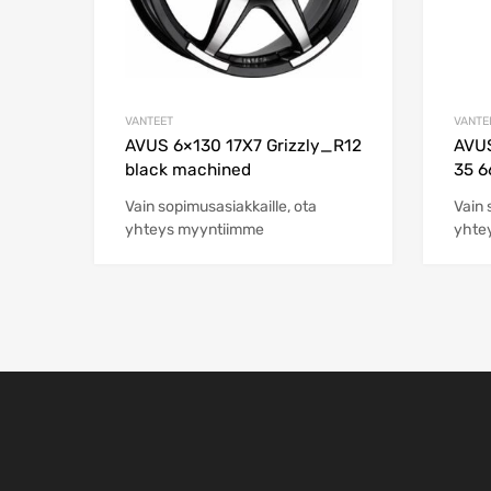
VANTEET
VANTE
AVUS 6×130 17X7 Grizzly_R12
AVUS
black machined
35 6
Vain sopimusasiakkaille, ota
Vain 
yhteys myyntiimme
yhte