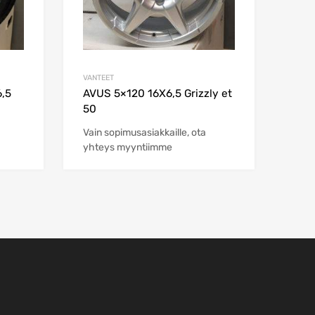
VANTEET
6,5
AVUS 5×120 16X6,5 Grizzly et
50
Vain sopimusasiakkaille, ota
yhteys myyntiimme