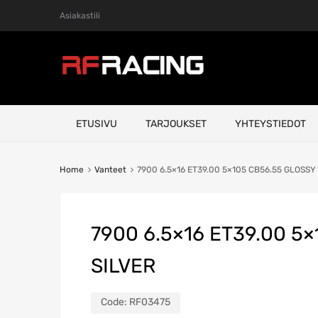
Asiakastili
Skip
ETUSIVU
TARJOUKSET
YHTEYSTIEDOT
to
content
Home
Vanteet
7900 6.5×16 ET39.00 5×105 CB56.55 GLOSSY
7900 6.5×16 ET39.00 5
SILVER
Code:
RF03475