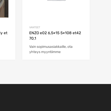
VANTEET
y et
ENZO e02 6,5×15 5×108 et42
70,1
Vain sopimusasiakkaille, ota
yhteys myyntiimme