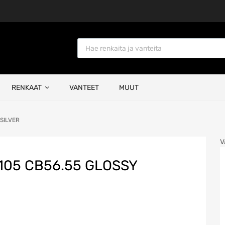
Products search
RENKAAT
VANTEET
MUUT
 SILVER
V
×105 CB56.55 GLOSSY