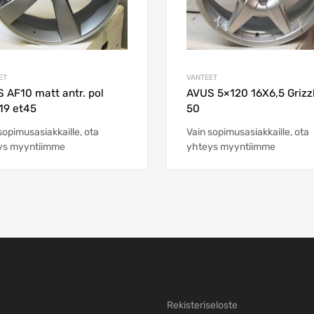
ET
VANTEET
 AF10 matt antr. pol
AVUS 5×120 16X6,5 Grizzl
19 et45
50
sopimusasiakkaille, ota
Vain sopimusasiakkaille, ota
ys myyntiimme
yhteys myyntiimme
Rekisteriseloste