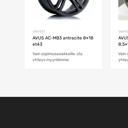
VANTEET
VANTE
AVUS AC-MB3 antracite 8×18
AVUS
et43
8,5×
Vain sopimusasiakkaille, ota
Vain 
yhteys myyntiimme
yhte