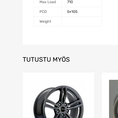
Max Load
710
PCD
5×105
Weight
TUTUSTU MYÖS
Add to Wishlist
Add to Compare