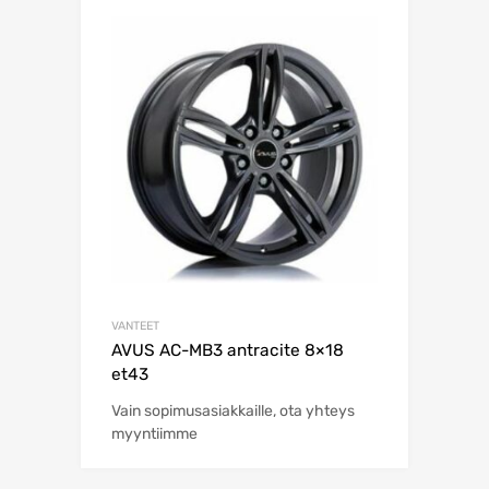
VANTEET
AVUS AC-MB3 antracite 8×18
et43
Vain sopimusasiakkaille, ota yhteys
myyntiimme