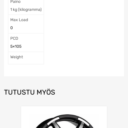
Paino
1 kg (kilogramma)
Max Load
0
PCD
5×105
Weight
TUTUSTU MYÖS