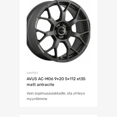
VANTEET
AVUS AC-M06 9×20 5×112 et35
matt antracite
Vain sopimusasiakkaille, ota yhteys
myyntiimme