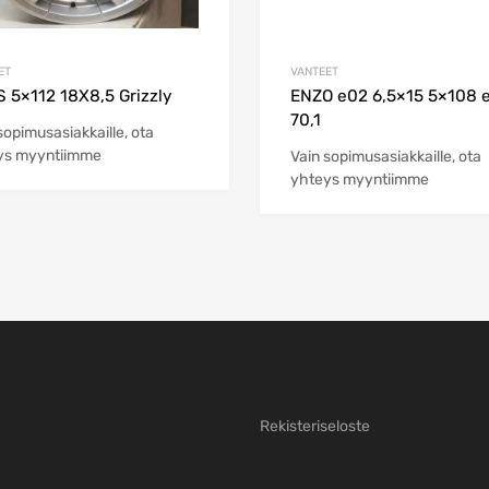
ET
VANTEET
 5×112 18X8,5 Grizzly
ENZO e02 6,5×15 5×108 
70,1
sopimusasiakkaille, ota
ys myyntiimme
Vain sopimusasiakkaille, ota
yhteys myyntiimme
Rekisteriseloste