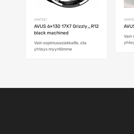
VANTEET
VANTE
AVUS 6×130 17X7 Grizzly_R12
AVUS
black machined
Vain 
yhte
Vain sopimusasiakkaille, ota
yhteys myyntiimme