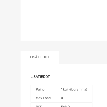
LISÄTIEDOT
LISÄTIEDOT
Paino
1 kg (kilogramma)
Max Load
0
PCD
5×110