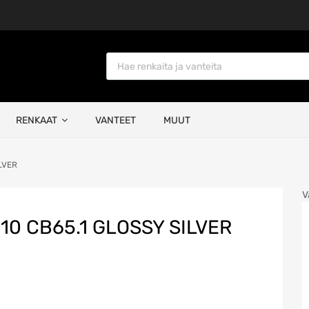
Products search
RENKAAT
VANTEET
MUUT
ILVER
V
110 CB65.1 GLOSSY SILVER