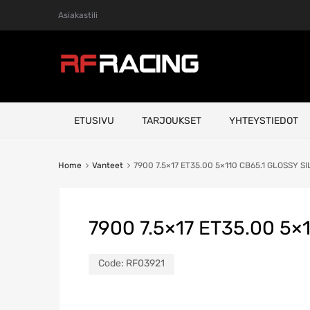
Asiakastili
Skip
ETUSIVU
TARJOUKSET
YHTEYSTIEDOT
to
content
Home
Vanteet
7900 7.5×17 ET35.00 5×110 CB65.1 GLOSSY S
7900 7.5×17 ET35.00 5×
Code:
RF03921