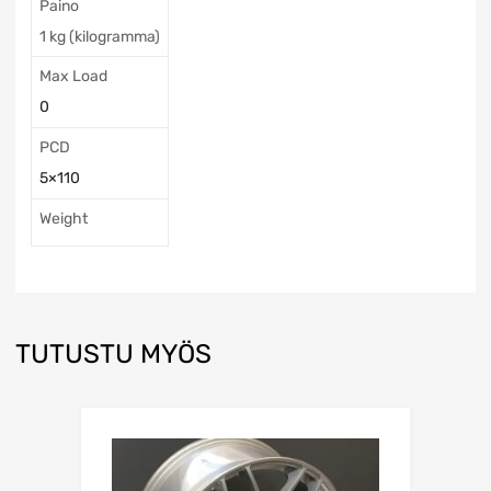
Paino
1 kg (kilogramma)
Max Load
0
PCD
5×110
Weight
TUTUSTU MYÖS