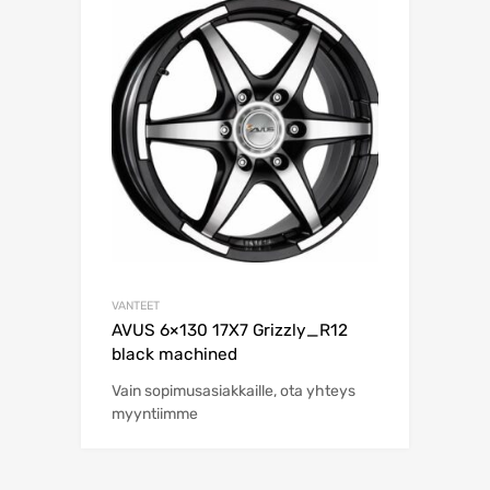
VANTEET
AVUS 6×130 17X7 Grizzly_R12
black machined
Vain sopimusasiakkaille, ota yhteys
myyntiimme