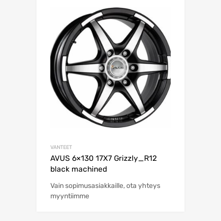
VANTEET
AVUS 6×130 17X7 Grizzly_R12
black machined
Vain sopimusasiakkaille, ota yhteys
myyntiimme