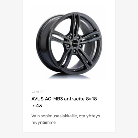
VANTEET
AVUS AC-MB3 antracite 8×18
et43
Vain sopimusasiakkaille, ota yhteys
myyntiimme