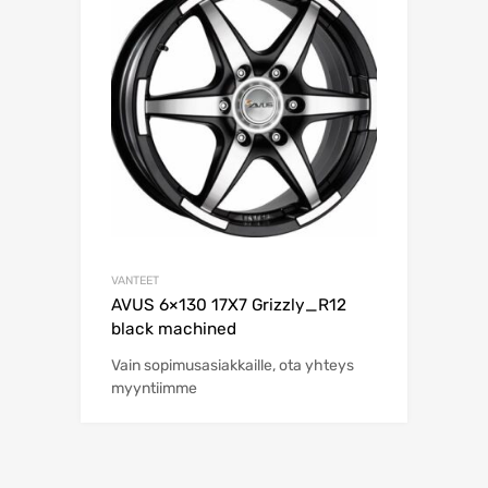
VANTEET
AVUS 6×130 17X7 Grizzly_R12
black machined
Vain sopimusasiakkaille, ota yhteys
myyntiimme