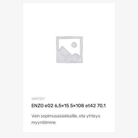
VANTEET
ENZO e02 6,5×15 5×108 et42 70,1
Vain sopimusasiakkaille, ota yhteys
myyntiimme